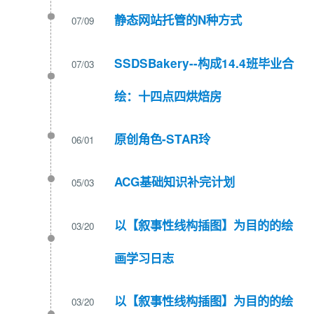
静态网站托管的N种方式
07/09
SSDSBakery--构成14.4班毕业合
07/03
绘：十四点四烘焙房
原创角色-STAR玲
06/01
ACG基础知识补完计划
05/03
以【叙事性线构插图】为目的的绘
03/20
画学习日志
以【叙事性线构插图】为目的的绘
03/20