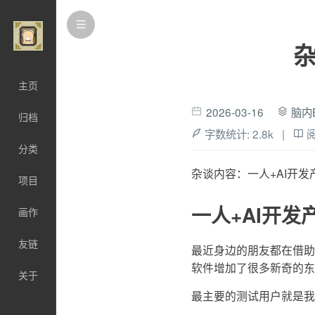
主页
2026-03-16
脑内
归档
字数统计:
2.8k
|
分类
杂谈内容：一人+AI开
项目
一人+AI开
画作
友链
最近身边的朋友都在借助A
软件增加了很多新奇的东
关于
最主要的测试用户就是我