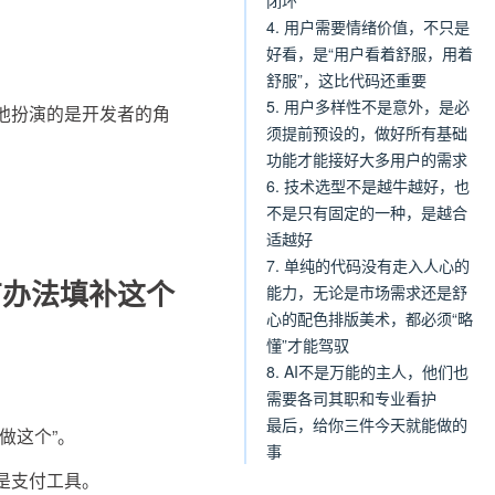
闭环
4. 用户需要情绪价值，不只是
好看，是“用户看着舒服，用着
舒服”，这比代码还重要
5. 用户多样性不是意外，是必
他扮演的是开发者的角
须提前预设的，做好所有基础
功能才能接好大多用户的需求
6. 技术选型不是越牛越好，也
不是只有固定的一种，是越合
适越好
7. 单纯的代码没有走入人心的
有办法填补这个
能力，无论是市场需求还是舒
心的配色排版美术，都必须“略
懂”才能驾驭
8. AI不是万能的主人，他们也
需要各司其职和专业看护
最后，给你三件今天就能做的
做这个”。
事
是支付工具。