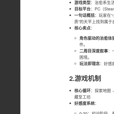
游戏类型
：治愈系生活
目标平台
：PC（St
一句话概括
：玩家在
质”的天平上找到属于
核心卖点
：
角色驱动的治愈体
件。
二周目深度叙事
：
困境。
玩法即理念
：好感
2.游戏机制
核心循环
：探索地图 
藏至工坊
好感度系统
：
0-30：初识阶段