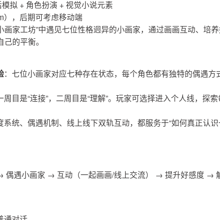
模拟 + 角色扮演 + 视觉小说元素
eam），后期可考虑移动端
“小画家工坊”中遇见七位性格迥异的小画家，通过画画互动、培养
自己的平衡。
验
：七位小画家对应七种存在状态，每个角色都有独特的偶遇方
一周目是“连接”，二周目是“理解”。玩家可选择进入个人线，探
度系统、偶遇机制、线上线下双轨互动，都服务于“如何真正认识
→ 偶遇小画家 → 互动（一起画画/线上交流） → 提升好感度 → 
，普通对话