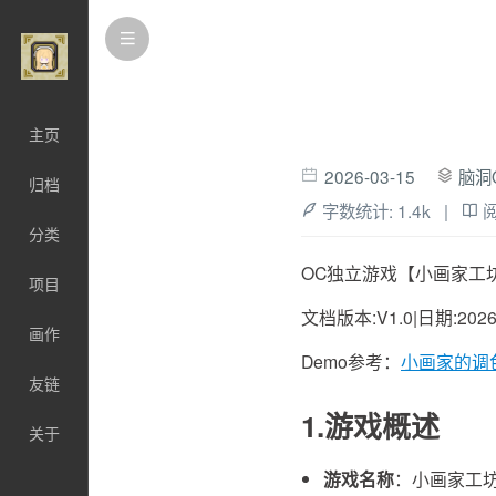
主页
2026-03-15
脑洞
归档
字数统计:
1.4k
|
分类
OC独立游戏【小画家工
项目
文档版本:V1.0|日期:2026-
画作
Demo参考：
小画家的调
友链
1.游戏概述
关于
游戏名称
：小画家工