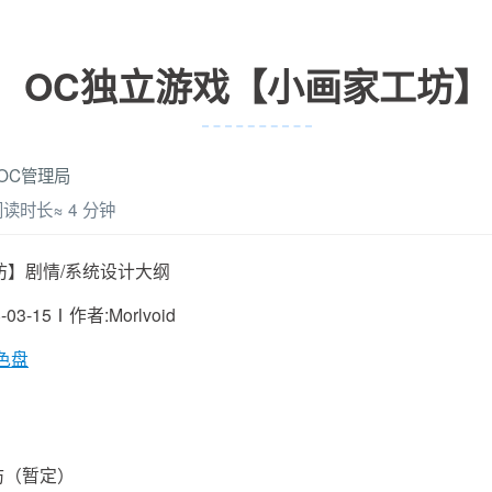
OC独立游戏【小画家工坊】
OC管理局
阅读时长≈
4 分钟
坊】剧情/系统设计大纲
03-15Ⅰ作者:Morlvoid
色盘
坊（暂定）