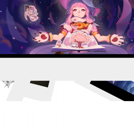
AND
EL
我
竹熊的魔法书
翼鸟
绮良
镜子后的我
芙宁娜